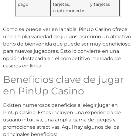
pago
tarjetas,
y tarjetas
criptomonedas
Como se puede ver en la tabla, PinUp Casino ofrece
una amplia variedad de juegos, así como un atractivo
bono de bienvenida que puede ser muy beneficioso
para nuevos jugadores. Esto lo convierte en una
opción destacada en el competitivo mercado de
casinos en línea.
Beneficios clave de jugar
en PinUp Casino
Existen numerosos beneficios al elegir jugar en
PinUp Casino. Estos incluyen una experiencia de
usuario intuitiva, una amplia gama de juegos y
promociones atractivas. Aquí hay algunos de los
principales beneficios: