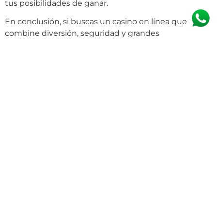
tus posibilidades de ganar.
En conclusión, si buscas un casino en línea que
combine diversión, seguridad y grandes
oportunidades de ganar, PinUp Casino es una
excelente opción. Recuerda siempre jugar de
manera responsable y aprovechar las herramientas
que ofrece la plataforma para maximizar tu
experiencia. ¡Buena suerte y que tus jugadas sean
exitosas!