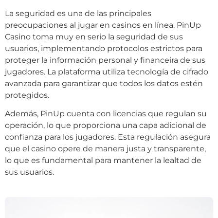
La seguridad es una de las principales
preocupaciones al jugar en casinos en línea. PinUp
Casino toma muy en serio la seguridad de sus
usuarios, implementando protocolos estrictos para
proteger la información personal y financeira de sus
jugadores. La plataforma utiliza tecnología de cifrado
avanzada para garantizar que todos los datos estén
protegidos.
Además, PinUp cuenta con licencias que regulan su
operación, lo que proporciona una capa adicional de
confianza para los jugadores. Esta regulación asegura
que el casino opere de manera justa y transparente,
lo que es fundamental para mantener la lealtad de
sus usuarios.