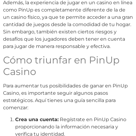
Además, la experiencia de jugar en un casino en línea
como PinUp es completamente diferente de la de
un casino físico, ya que te permite acceder a una gran
cantidad de juegos desde la comodidad de tu hogar.
Sin embargo, también existen ciertos riesgos y
desafíos que los jugadores deben tener en cuenta
para jugar de manera responsable y efectiva.
Cómo triunfar en PinUp
Casino
Para aumentar tus posibilidades de ganar en PinUp
Casino, es importante seguir algunos pasos
estratégicos. Aquí tienes una guía sencilla para
comenzar:
Crea una cuenta:
Regístrate en PinUp Casino
proporcionando la información necesaria y
verifica tu identidad.