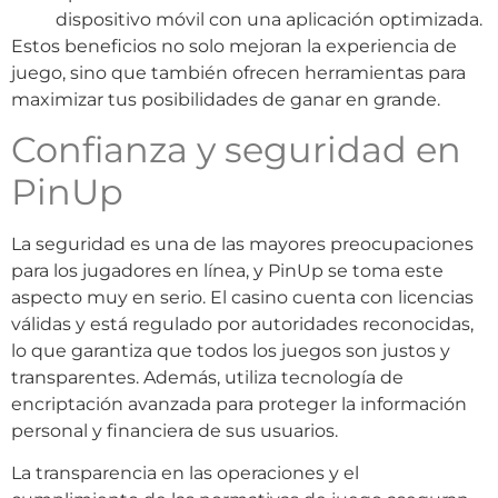
dispositivo móvil con una aplicación optimizada.
Estos beneficios no solo mejoran la experiencia de
juego, sino que también ofrecen herramientas para
maximizar tus posibilidades de ganar en grande.
Confianza y seguridad en
PinUp
La seguridad es una de las mayores preocupaciones
para los jugadores en línea, y PinUp se toma este
aspecto muy en serio. El casino cuenta con licencias
válidas y está regulado por autoridades reconocidas,
lo que garantiza que todos los juegos son justos y
transparentes. Además, utiliza tecnología de
encriptación avanzada para proteger la información
personal y financiera de sus usuarios.
La transparencia en las operaciones y el