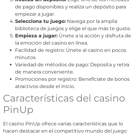
de pago disponibles y realiza un depósito para
empezar a jugar.
Selecciona tu juego:
Navega por la amplia
biblioteca de juegos y elige el que más te guste.
Empieza a jugar:
Únete a la acción y disfruta de
la emoción del casino en línea.
Facilidad de registro: Únete al casino en pocos
minutos.
Variedad de métodos de pago: Deposita y retira
de manera conveniente.
Promociones por registro: Benefíciate de bonos
atractivos desde el inicio.
Características del casino
PinUp
El casino PinUp ofrece varias características que lo
hacen destacar en el competitivo mundo del juego