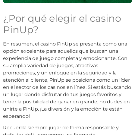
¿Por qué elegir el casino
PinUp?
En resumen, el casino PinUp se presenta como una
opción excelente para aquellos que buscan una
experiencia de juego completa y emocionante. Con
su amplia variedad de juegos, atractivas
promociones, y un enfoque en la seguridad y la
atención al cliente, PinUp se posiciona como un líder
en el sector de los casinos en línea. Si estás buscando
un lugar donde disfrutar de tus juegos favoritos y
tener la posibilidad de ganar en grande, no dudes en
unirte a PinUp. ¡La diversión y la emoción te están
esperando!
Recuerda siempre jugar de forma responsable y
disfrutar del juego como una forma de