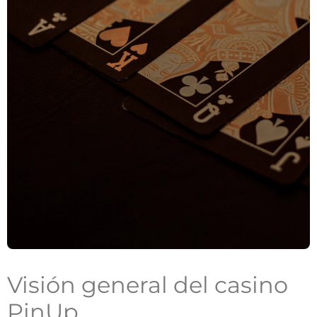
Visión general del casino
PinUp