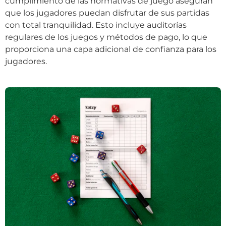
cumplimiento de las normativas de juego aseguran
que los jugadores puedan disfrutar de sus partidas
con total tranquilidad. Esto incluye auditorías
regulares de los juegos y métodos de pago, lo que
proporciona una capa adicional de confianza para los
jugadores.