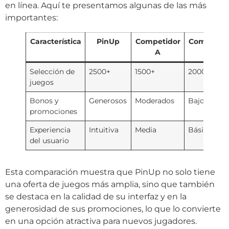
en línea. Aquí te presentamos algunas de las más
importantes:
Característica
PinUp
Competidor
Competido
A
B
Selección de
2500+
1500+
2000+
juegos
Bonos y
Generosos
Moderados
Bajos
promociones
Experiencia
Intuitiva
Media
Básica
del usuario
Esta comparación muestra que PinUp no solo tiene
una oferta de juegos más amplia, sino que también
se destaca en la calidad de su interfaz y en la
generosidad de sus promociones, lo que lo convierte
en una opción atractiva para nuevos jugadores.