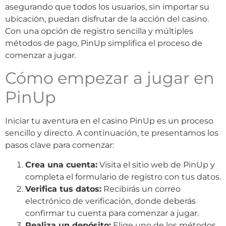
asegurando que todos los usuarios, sin importar su
ubicación, puedan disfrutar de la acción del casino.
Con una opción de registro sencilla y múltiples
métodos de pago, PinUp simplifica el proceso de
comenzar a jugar.
Cómo empezar a jugar en
PinUp
Iniciar tu aventura en el casino PinUp es un proceso
sencillo y directo. A continuación, te presentamos los
pasos clave para comenzar:
Crea una cuenta:
Visita el sitio web de PinUp y
completa el formulario de registro con tus datos.
Verifica tus datos:
Recibirás un correo
electrónico de verificación, donde deberás
confirmar tu cuenta para comenzar a jugar.
Realiza un depósito:
Elige uno de los métodos