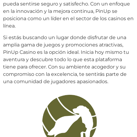
pueda sentirse seguro y satisfecho. Con un enfoque
en la innovación y la mejora continua, PinUp se
posiciona como un líder en el sector de los casinos en
línea.
Si estás buscando un lugar donde disfrutar de una
amplia gama de juegos y promociones atractivas,
PinUp Casino es la opción ideal. Inicia hoy mismo tu
aventura y descubre todo lo que esta plataforma
tiene para ofrecer. Con su ambiente acogedor y su
compromiso con la excelencia, te sentirás parte de
una comunidad de jugadores apasionados.