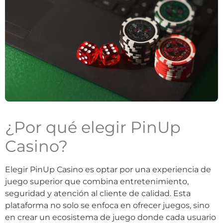
¿Por qué elegir PinUp
Casino?
Elegir PinUp Casino es optar por una experiencia de
juego superior que combina entretenimiento,
seguridad y atención al cliente de calidad. Esta
plataforma no solo se enfoca en ofrecer juegos, sino
en crear un ecosistema de juego donde cada usuario