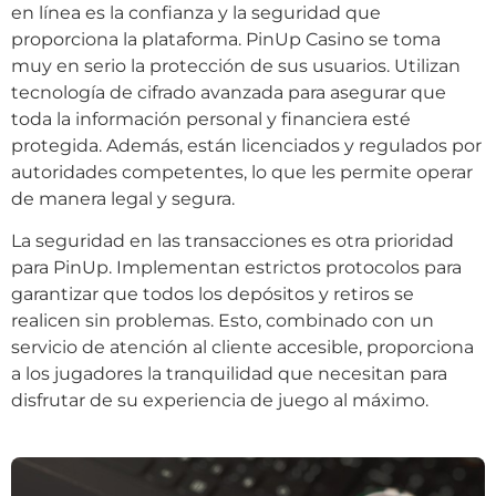
en línea es la confianza y la seguridad que
proporciona la plataforma. PinUp Casino se toma
muy en serio la protección de sus usuarios. Utilizan
tecnología de cifrado avanzada para asegurar que
toda la información personal y financiera esté
protegida. Además, están licenciados y regulados por
autoridades competentes, lo que les permite operar
de manera legal y segura.
La seguridad en las transacciones es otra prioridad
para PinUp. Implementan estrictos protocolos para
garantizar que todos los depósitos y retiros se
realicen sin problemas. Esto, combinado con un
servicio de atención al cliente accesible, proporciona
a los jugadores la tranquilidad que necesitan para
disfrutar de su experiencia de juego al máximo.