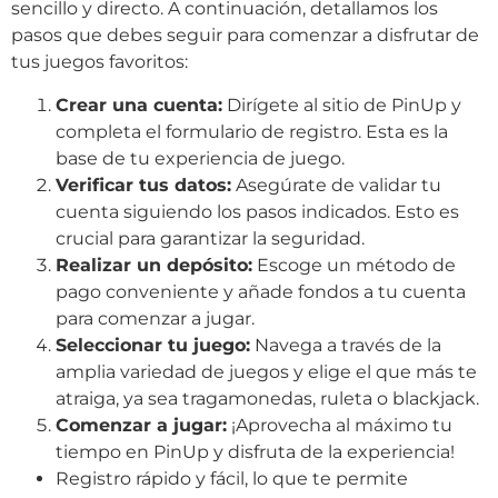
sencillo y directo. A continuación, detallamos los
pasos que debes seguir para comenzar a disfrutar de
tus juegos favoritos:
Crear una cuenta:
Dirígete al sitio de PinUp y
completa el formulario de registro. Esta es la
base de tu experiencia de juego.
Verificar tus datos:
Asegúrate de validar tu
cuenta siguiendo los pasos indicados. Esto es
crucial para garantizar la seguridad.
Realizar un depósito:
Escoge un método de
pago conveniente y añade fondos a tu cuenta
para comenzar a jugar.
Seleccionar tu juego:
Navega a través de la
amplia variedad de juegos y elige el que más te
atraiga, ya sea tragamonedas, ruleta o blackjack.
Comenzar a jugar:
¡Aprovecha al máximo tu
tiempo en PinUp y disfruta de la experiencia!
Registro rápido y fácil, lo que te permite