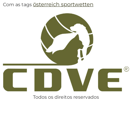
österreich sportwetten
Com as tags
Todos os direitos reservados