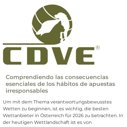
Comprendiendo las consecuencias
esenciales de los hábitos de apuestas
irresponsables
Um mit dem Thema verantwortungsbewusstes
Wetten zu beginnen, ist es wichtig, die besten
Wettanbieter in Österreich für 2026 zu betrachten. In
der heutigen Wettlandschaft ist es von