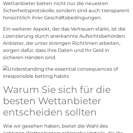
Wettanbieter bieten nicht nur die neuesten
Sicherheitsprotokolle, sondern sind auch transparent
hinsichtlich ihrer Geschäftsbedingungen.
Ein weiterer Aspekt, der das Vertrauen stärkt, ist die
Lizenzierung durch anerkannte Aufsichtsbehörden.
Anbieter, die unter strengen Richtlinien arbeiten,
sorgen dafür, dass Ihre Daten und Ihr Geld in
sicheren Händen sind.
Warum Sie sich für die
besten Wettanbieter
entscheiden sollten
Wie wir gesehen haben, bietet die Wahl des