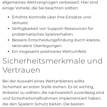
allgemeines Wettvergnügen verbessert. Hier sind
einige Vorteile, die Sie beachten sollten:
Erhöhte Kontrolle über Ihre Einsätze und
Verluste.
Verfügbarkeit von Support-Ressourcen für
problematisches Spielverhalten.
Bessere Entscheidungsfindung durch klarere,
rationalere Überlegungen.
Ein insgesamt positiveres Wettumfeld.
Sicherheitsmerkmale und
Vertrauen
Bei der Auswahl eines Wettanbieters sollte
Sicherheit an erster Stelle stehen. Es ist wichtig,
Anbieter zu wählen, die nachweislich zuverlässig sind
und Sicherheitsmaßnahmen implementiert haben,
die den Spielern Schutz bieten. Die besten