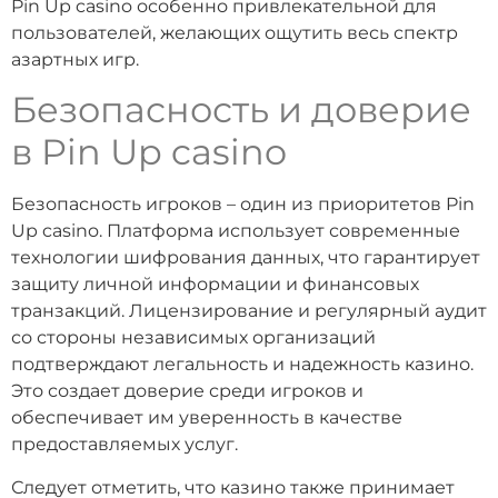
Pin Up casino особенно привлекательной для
пользователей, желающих ощутить весь спектр
азартных игр.
Безопасность и доверие
в Pin Up casino
Безопасность игроков – один из приоритетов Pin
Up casino. Платформа использует современные
технологии шифрования данных, что гарантирует
защиту личной информации и финансовых
транзакций. Лицензирование и регулярный аудит
со стороны независимых организаций
подтверждают легальность и надежность казино.
Это создает доверие среди игроков и
обеспечивает им уверенность в качестве
предоставляемых услуг.
Следует отметить, что казино также принимает