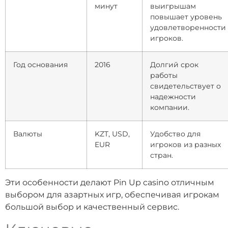
минут
выигрышам
повышает уровень
удовлетворенности
игроков.
Год основания
2016
Долгий срок
работы
свидетельствует о
надежности
компании.
Валюты
KZT, USD,
Удобство для
EUR
игроков из разных
стран.
Эти особенности делают Pin Up casino отличным
выбором для азартных игр, обеспечивая игрокам
большой выбор и качественный сервис.