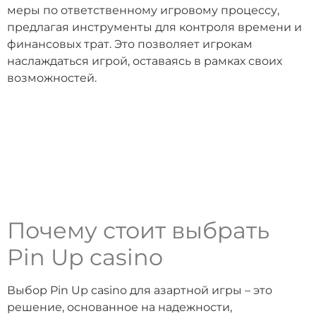
меры по ответственному игровому процессу,
предлагая инструменты для контроля времени и
финансовых трат. Это позволяет игрокам
наслаждаться игрой, оставаясь в рамках своих
возможностей.
Почему стоит выбрать
Pin Up casino
Выбор Pin Up casino для азартной игры – это
решение, основанное на надежности,