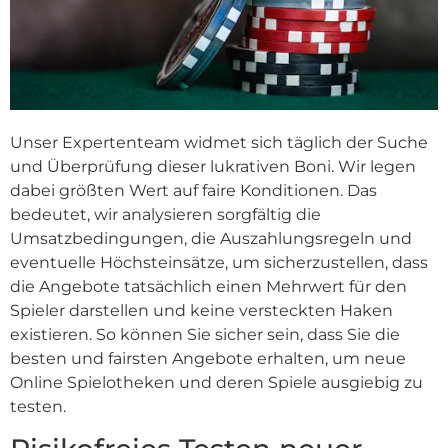
Unser Expertenteam widmet sich täglich der Suche
und Überprüfung dieser lukrativen Boni. Wir legen
dabei größten Wert auf faire Konditionen. Das
bedeutet, wir analysieren sorgfältig die
Umsatzbedingungen, die Auszahlungsregeln und
eventuelle Höchsteinsätze, um sicherzustellen, dass
die Angebote tatsächlich einen Mehrwert für den
Spieler darstellen und keine versteckten Haken
existieren. So können Sie sicher sein, dass Sie die
besten und fairsten Angebote erhalten, um neue
Online Spielotheken und deren Spiele ausgiebig zu
testen.