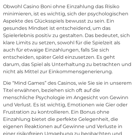
Obwohl Casino Boni ohne Einzahlung das Risiko
minimieren, ist es wichtig, sich der psychologischen
Aspekte des Glücksspiels bewusst zu sein. Ein
gesundes Mindset ist entscheidend, um das
Spielerlebnis positiv zu gestalten. Das bedeutet, sich
klare Limits zu setzen, sowohl für die Spielzeit als
auch für etwaige Einzahlungen, falls Sie sich
entscheiden, später Geld einzusetzen. Es geht
darum, das Spiel als Unterhaltung zu betrachten und
nicht als Mittel zur Einkommensgenerierung.
Die “Mind Games” des Casinos, wie Sie sie in unserem
Titel erwähnen, beziehen sich oft auf die
menschliche Psychologie im Angesicht von Gewinn
und Verlust. Es ist wichtig, Emotionen wie Gier oder
Frustration zu kontrollieren. Ein Bonus ohne
Einzahlung bietet die perfekte Gelegenheit, die
eigenen Reaktionen auf Gewinne und Verluste in
einer risikofreien Umgebung zu beobachten und