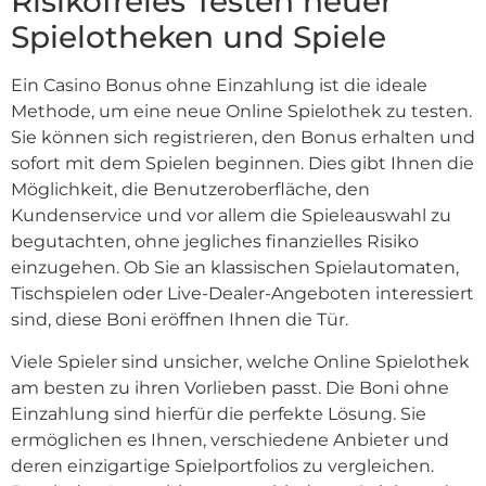
Risikofreies Testen neuer
Spielotheken und Spiele
Ein Casino Bonus ohne Einzahlung ist die ideale
Methode, um eine neue Online Spielothek zu testen.
Sie können sich registrieren, den Bonus erhalten und
sofort mit dem Spielen beginnen. Dies gibt Ihnen die
Möglichkeit, die Benutzeroberfläche, den
Kundenservice und vor allem die Spieleauswahl zu
begutachten, ohne jegliches finanzielles Risiko
einzugehen. Ob Sie an klassischen Spielautomaten,
Tischspielen oder Live-Dealer-Angeboten interessiert
sind, diese Boni eröffnen Ihnen die Tür.
Viele Spieler sind unsicher, welche Online Spielothek
am besten zu ihren Vorlieben passt. Die Boni ohne
Einzahlung sind hierfür die perfekte Lösung. Sie
ermöglichen es Ihnen, verschiedene Anbieter und
deren einzigartige Spielportfolios zu vergleichen.