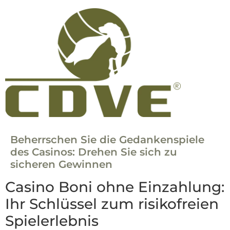
Beherrschen Sie die Gedankenspiele
des Casinos: Drehen Sie sich zu
sicheren Gewinnen
Casino Boni ohne Einzahlung:
Ihr Schlüssel zum risikofreien
Spielerlebnis