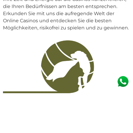
die Ihren Bedürfnissen am besten entsprechen.
Erkunden Sie mit uns die aufregende Welt der
Online Casinos und entdecken Sie die besten
Möglichkeiten, risikofrei zu spielen und zu gewinnen.
Todos os direitos reservados