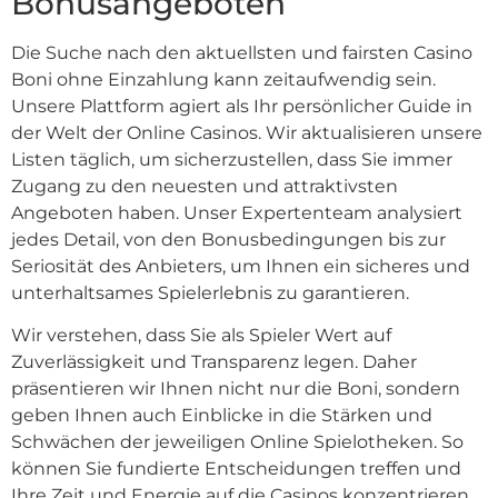
Bonusangeboten
Die Suche nach den aktuellsten und fairsten Casino
Boni ohne Einzahlung kann zeitaufwendig sein.
Unsere Plattform agiert als Ihr persönlicher Guide in
der Welt der Online Casinos. Wir aktualisieren unsere
Listen täglich, um sicherzustellen, dass Sie immer
Zugang zu den neuesten und attraktivsten
Angeboten haben. Unser Expertenteam analysiert
jedes Detail, von den Bonusbedingungen bis zur
Seriosität des Anbieters, um Ihnen ein sicheres und
unterhaltsames Spielerlebnis zu garantieren.
Wir verstehen, dass Sie als Spieler Wert auf
Zuverlässigkeit und Transparenz legen. Daher
präsentieren wir Ihnen nicht nur die Boni, sondern
geben Ihnen auch Einblicke in die Stärken und
Schwächen der jeweiligen Online Spielotheken. So
können Sie fundierte Entscheidungen treffen und
Ihre Zeit und Energie auf die Casinos konzentrieren,