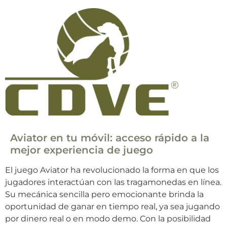
Aviator en tu móvil: acceso rápido a la
mejor experiencia de juego
El juego Aviator ha revolucionado la forma en que los
jugadores interactúan con las tragamonedas en línea.
Su mecánica sencilla pero emocionante brinda la
oportunidad de ganar en tiempo real, ya sea jugando
por dinero real o en modo demo. Con la posibilidad