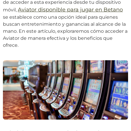
de acceder a esta experiencia desde tu dispositivo
Aviator disponible para jugar en Betano
móvil,
se establece como una opción ideal para quienes
buscan entretenimiento y ganancias al alcance de la
mano. En este artículo, exploraremos cómo acceder a
Aviator de manera efectiva y los beneficios que
ofrece.