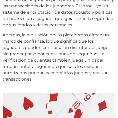
las transacciones de los jugadores. Esto incluye un
sistema de encriptación de datos robusto y políticas
de protección al jugador que garantizan la seguridad
de sus fondos y datos personales.
Además, la regulación de las plataformas ofrece un
marco de confianza, lo que significa que los
jugadores pueden centrarse en disfrutar del juego
sin preocuparse por cuestiones de seguridad. La
verificación de cuentas también juega un papel
fundamental, asegurando que solo los usuarios
autorizados puedan acceder a los juegos y realizar
transacciones.