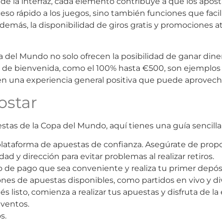
o de la interfaz, cada elemento contribuye a que los apo
so rápido a los juegos, sino también funciones que facil
emás, la disponibilidad de giros gratis y promociones a
 del Mundo no solo ofrecen la posibilidad de ganar din
os de bienvenida, como el 100% hasta €500, son ejemplos
en una experiencia general positiva que puede aprovech
ostar
uestas de la Copa del Mundo, aquí tienes una guía sencill
lataforma de apuestas de confianza. Asegúrate de propo
ad y dirección para evitar problemas al realizar retiros.
de pago que sea conveniente y realiza tu primer depós
ones de apuestas disponibles, como partidos en vivo y di
s listo, comienza a realizar tus apuestas y disfruta de l
eventos.
s.