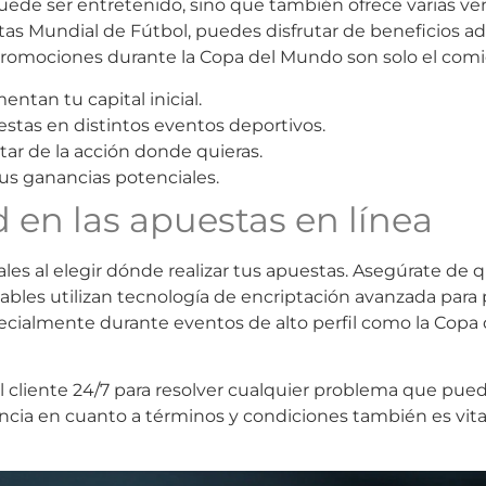
uede ser entretenido, sino que también ofrece varias ve
as Mundial de Fútbol, puedes disfrutar de beneficios ad
y promociones durante la Copa del Mundo son solo el com
ntan tu capital inicial.
tas en distintos eventos deportivos.
ar de la acción donde quieras.
s ganancias potenciales.
 en las apuestas en línea
les al elegir dónde realizar tus apuestas. Asegúrate d
iables utilizan tecnología de encriptación avanzada para 
specialmente durante eventos de alto perfil como la Cop
cliente 24/7 para resolver cualquier problema que pued
encia en cuanto a términos y condiciones también es vita