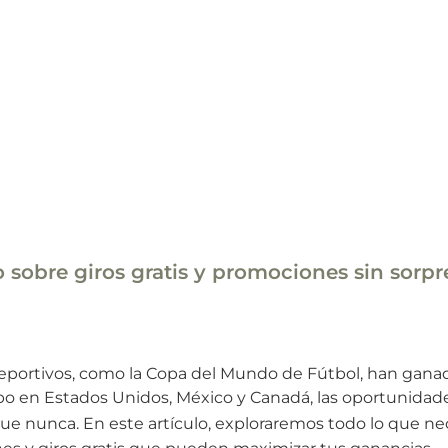
 sobre giros gratis y promociones sin sorpr
eportivos, como la Copa del Mundo de Fútbol, han ganado
abo en Estados Unidos, México y Canadá, las oportunida
 nunca. En este artículo, exploraremos todo lo que nece