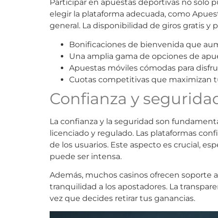
Participar en apuestas deportivas no solo p
elegir la plataforma adecuada, como Apuest
general. La disponibilidad de giros gratis 
Bonificaciones de bienvenida que aume
Una amplia gama de opciones de apues
Apuestas móviles cómodas para disfrut
Cuotas competitivas que maximizan tu
Confianza y seguridad
La confianza y la seguridad son fundamenta
licenciado y regulado. Las plataformas conf
de los usuarios. Este aspecto es crucial, e
puede ser intensa.
Además, muchos casinos ofrecen soporte al 
tranquilidad a los apostadores. La transpar
vez que decides retirar tus ganancias.