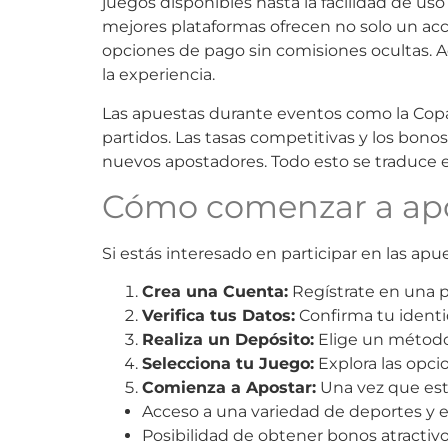
juegos disponibles hasta la facilidad de us
mejores plataformas ofrecen no solo un acce
opciones de pago sin comisiones ocultas. Ad
la experiencia.
Las apuestas durante eventos como la Copa
partidos. Las tasas competitivas y los bon
nuevos apostadores. Todo esto se traduce 
Cómo comenzar a ap
Si estás interesado en participar en las ap
Crea una Cuenta:
Regístrate en una p
Verifica tus Datos:
Confirma tu identid
Realiza un Depósito:
Elige un método 
Selecciona tu Juego:
Explora las opci
Comienza a Apostar:
Una vez que esté
Acceso a una variedad de deportes y 
Posibilidad de obtener bonos atractivo