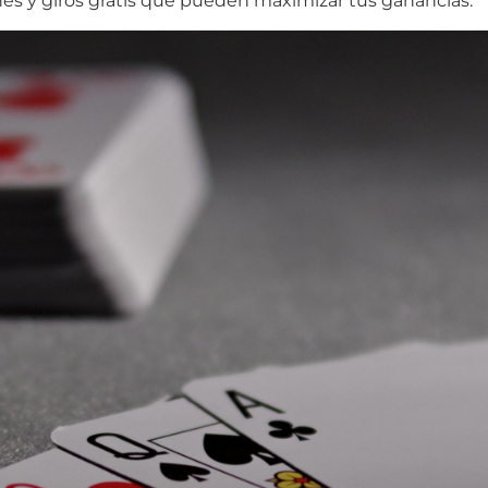
nes y giros gratis que pueden maximizar tus ganancias.