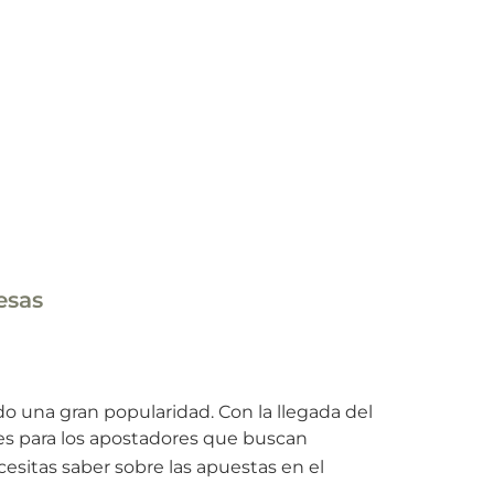
esas
 una gran popularidad. Con la llegada del
des para los apostadores que buscan
sitas saber sobre las apuestas en el