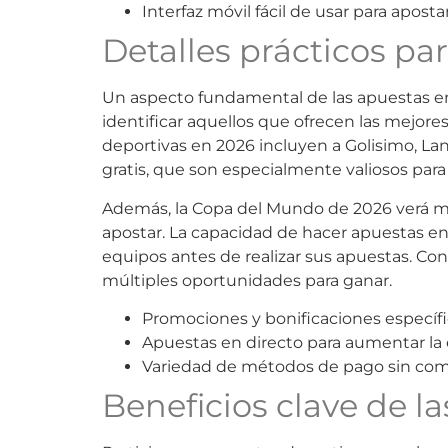
Interfaz móvil fácil de usar para apostar
Detalles prácticos par
Un aspecto fundamental de las apuestas en 
identificar aquellos que ofrecen las mejore
deportivas en 2026 incluyen a Golisimo, La
gratis, que son especialmente valiosos para
Además, la Copa del Mundo de 2026 verá más
apostar. La capacidad de hacer apuestas en
equipos antes de realizar sus apuestas. Con
múltiples oportunidades para ganar.
Promociones y bonificaciones específi
Apuestas en directo para aumentar la 
Variedad de métodos de pago sin comi
Beneficios clave de l