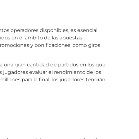
tos operadores disponibles, es esencial
cados en el ámbito de las apuestas
promociones y bonificaciones, como giros
á una gran cantidad de partidos en los que
s jugadores evaluar el rendimiento de los
llones para la final, los jugadores tendrán