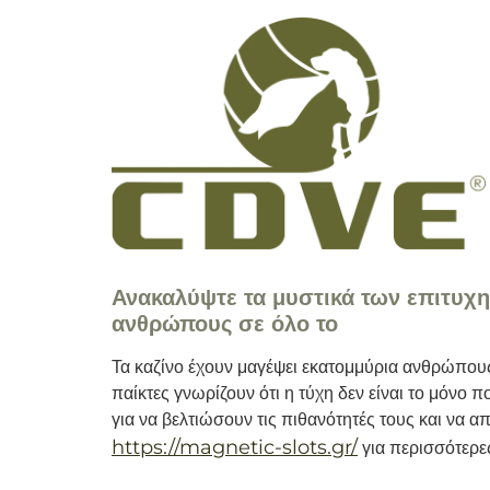
Ανακαλύψτε τα μυστικά των επιτυχη
ανθρώπους σε όλο το
Τα καζίνο έχουν μαγέψει εκατομμύρια ανθρώπους 
παίκτες γνωρίζουν ότι η τύχη δεν είναι το μόνο 
για να βελτιώσουν τις πιθανότητές τους και να α
https://magnetic-slots.gr/
για περισσότερες