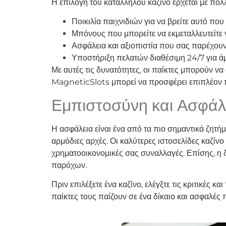
Η επιλογή του κατάλληλου καζίνο έρχεται με πολ
Ποικιλία παιχνιδιών για να βρείτε αυτό που 
Μπόνους που μπορείτε να εκμεταλλευτείτε 
Ασφάλεια και αξιοπιστία που σας παρέχουν 
Υποστήριξη πελατών διαθέσιμη 24/7 για άμ
Με αυτές τις δυνατότητες, οι παίκτες μπορούν ν
MagneticSlots μπορεί να προσφέρει επιπλέον 
Εμπιστοσύνη και Ασφάλ
Η ασφάλεια είναι ένα από τα πιο σημαντικά ζητήμ
αρμόδιες αρχές. Οι καλύτερες ιστοσελίδες καζί
χρηματοοικονομικές σας συναλλαγές. Επίσης, η 
παρόχων.
Πριν επιλέξετε ένα καζίνο, ελέγξτε τις κριτικές 
παίκτες τους παίζουν σε ένα δίκαιο και ασφαλές 