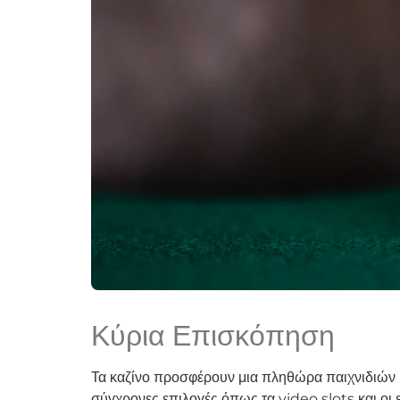
Κύρια Επισκόπηση
Τα καζίνο προσφέρουν μια πληθώρα παιχνιδιών κα
σύγχρονες επιλογές όπως τα video slots και οι ε