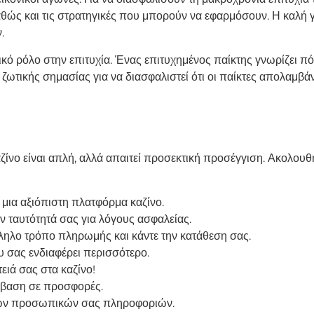
αθώς και τις στρατηγικές που μπορούν να εφαρμόσουν. Η καλή γ
.
κό ρόλο στην επιτυχία. Ένας επιτυχημένος παίκτης γνωρίζει πότ
 ζωτικής σημασίας για να διασφαλιστεί ότι οι παίκτες απολαμβά
 καζίνο είναι απλή, αλλά απαιτεί προσεκτική προσέγγιση. Ακολο
 μια αξιόπιστη πλατφόρμα καζίνο.
 ταυτότητά σας για λόγους ασφαλείας.
ληλο τρόπο πληρωμής και κάντε την κατάθεση σας.
υ σας ενδιαφέρει περισσότερο.
ειά σας στα καζίνο!
σβαση σε προσφορές.
των προσωπικών σας πληροφοριών.