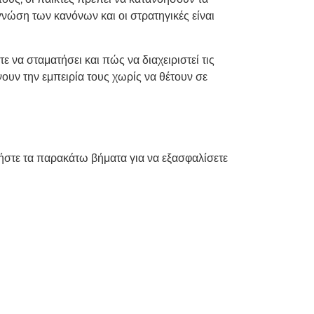
νώση των κανόνων και οι στρατηγικές είναι
ε να σταματήσει και πώς να διαχειριστεί τις
νουν την εμπειρία τους χωρίς να θέτουν σε
υθήστε τα παρακάτω βήματα για να εξασφαλίσετε